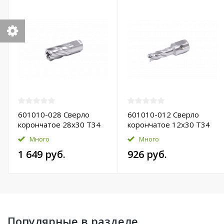
601010-028 Сверло
601010-012 Сверло
корончатое 28х30 T34
корончатое 12х30 T34
HSS-Pro
HSS-Pro
Много
Много
1 649 руб.
926 руб.
Популярные в разделе