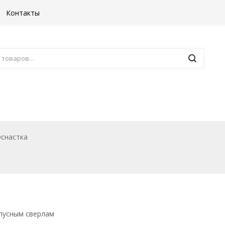
Контакты
Борфрезы
Комплектующие к ста
снастка
рпусным сверлам