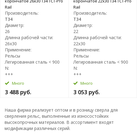
корончатое 26х30 T34 TCT-Pro
корончатое 22х30 T34 TCT-Pro
Rail
Rail
Производитель:
Производитель:
T34
T34
Диаметр:
Диаметр:
26
22
Длинна рабочей части:
Длинна рабочей части:
26х30
22х30
Применение:
Применение:
Рельсы
Рельсы
Легированная сталь < 900
Легированная сталь < 900
N:
N:
+++
+++
Много
Много
3 488 руб.
3 053 руб.
Наша фирма реализует оптом и в розницу сверла для
сверления рельс, выполненные из износостойких
высокопрочных материалов. В ассортимент входят
модификации различных серий.