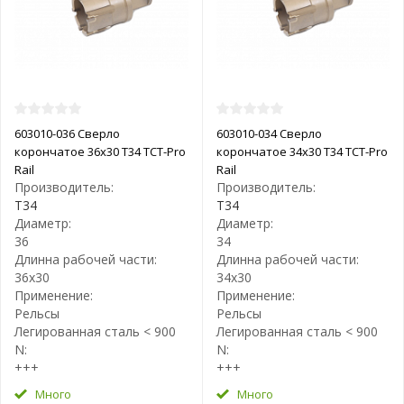
603010-036 Сверло
603010-034 Сверло
корончатое 36х30 T34 TCT-Pro
корончатое 34х30 T34 TCT-Pro
Rail
Rail
Производитель:
Производитель:
T34
T34
Диаметр:
Диаметр:
36
34
Длинна рабочей части:
Длинна рабочей части:
36х30
34х30
Применение:
Применение:
Рельсы
Рельсы
Легированная сталь < 900
Легированная сталь < 900
N:
N:
+++
+++
Много
Много