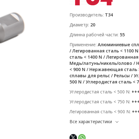
Производитель
T34
Диаметр
20
Длинна рабочей части
55
Применение
Алюминиевые спла
/ Легированная сталь < 1100 N
сталь < 1400 N / Легированная 
Медь/латунь/никель/олово /
< 900 N / Нержавеющая сталь 
сплавы для рельс / Рельсы / У
500 N / Углеродистая сталь < 7
Углеродистая сталь < 500 N
++
Углеродистая сталь < 750 N
++
Легированная сталь < 900 N
++
Все характеристики