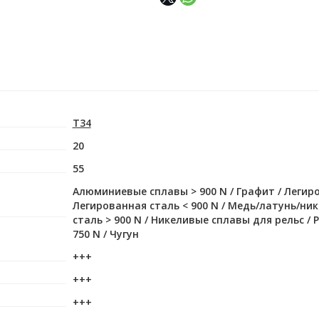
T34
20
55
Алюминиевые сплавы > 900 N / Графит / Легиров
Легированная сталь < 900 N / Медь/латунь/ни
сталь > 900 N / Никеливые сплавы для рельс / 
750 N / Чугун
+++
+++
+++