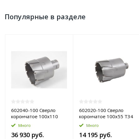
Популярные в разделе
602040-100 Сверло
602020-100 Сверло
корончатое 100х110
корончатое 100х55 T34
T34 TCT-Pro
TCT-Pro
Много
Много
36 930 руб.
14 195 руб.