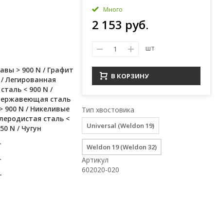
Много
2 153 руб.
шт
вы > 900 N / Графит
В КОРЗИНУ
 / Легированная
сталь < 900 N /
 Нержавеющая сталь
> 900 N / Никеливые
Тип хвостовика
глеродистая сталь <
Universal (Weldon 19)
50 N / Чугун
+
Weldon 19 (Weldon 32)
+
Артикул
602020-020
+