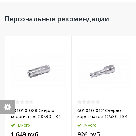
Персональные рекомендации
601010-028 Сверло
601010-012 Сверло
корончатое 28х30 T34
корончатое 12х30 T34
HSS-Pro
HSS-Pro
Много
Много
1 649 руб.
926 руб.