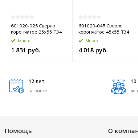
601020-025 Сверло
601020-045 Сверло
корончатое 25х55 T34
корончатое 45х55 T34
HSS-Pro
HSS-Pro
Много
Много
1 831 руб.
4 018 руб.
12 лет
10
на рынке
дов
Помощь
О компа