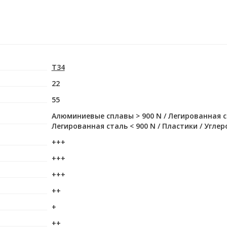
T34
22
55
Алюминиевые сплавы > 900 N / Легированная ст
Легированная сталь < 900 N / Пластики / Углер
+++
+++
+++
++
+
++