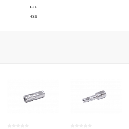
+++
HSS