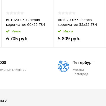
601020-060 Сверло
601020-055 Сверло
корончатое 60х55 T34
корончатое 55х55 T34
HSS-Pro
HSS-Pro
Много
Много
6 705 руб.
5 809 руб.
 000
Петербург
ольных клиентов
Москва
Волгоград
нии